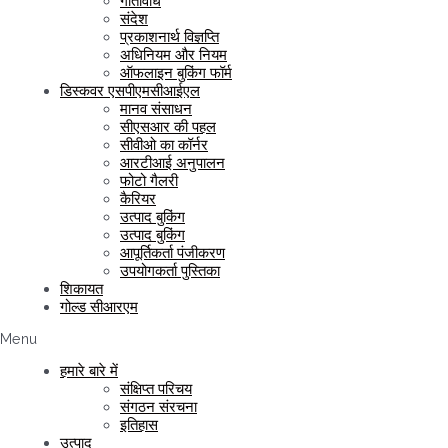
गतिविधि
संदेश
प्रकाशनार्थ विज्ञप्ति
अधिनियम और नियम
ऑफलाइन बुकिंग फॉर्म
डिस्कवर एसपीएमसीआईएल
मानव संसाधन
सीएसआर की पहल
सीवीओ का कॉर्नर
आरटीआई अनुपालन
फोटो गैलरी
कैरियर
उत्पाद बुकिंग
उत्पाद बुकिंग
आपूर्तिकर्ता पंजीकरण
उपयोगकर्ता पुस्तिका
शिकायत
गोल्ड सीआरएम
Menu
हमारे बारे में
संक्षिप्त परिचय
संगठन संरचना
इतिहास
उत्पाद