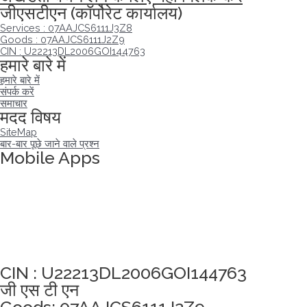
जीएसटीएन (कॉर्पोरेट कार्यालय)
Services : 07AAJCS6111J3Z8
Goods : 07AAJCS6111J2Z9
CIN : U22213DL2006GOI144763
हमारे बारे में
हमारे बारे में
संपर्क करें
समाचार
मदद विषय
SiteMap
बार-बार पूछे जाने वाले प्रश्न
Mobile Apps
अखंडता वचन लेने के लिए यहां क्लिक करें
CIN : U22213DL2006GOI144763
जी एस टी एन
Goods: 07AAJCS6111J2Z9