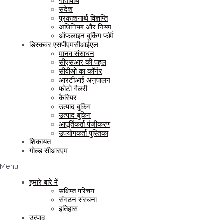
गतिविधि
संदेश
प्रकाशनार्थ विज्ञप्ति
अधिनियम और नियम
ऑफलाइन बुकिंग फॉर्म
डिस्कवर एसपीएमसीआईएल
मानव संसाधन
सीएसआर की पहल
सीवीओ का कॉर्नर
आरटीआई अनुपालन
फोटो गैलरी
कैरियर
उत्पाद बुकिंग
उत्पाद बुकिंग
आपूर्तिकर्ता पंजीकरण
उपयोगकर्ता पुस्तिका
शिकायत
गोल्ड सीआरएम
Menu
हमारे बारे में
संक्षिप्त परिचय
संगठन संरचना
इतिहास
उत्पाद