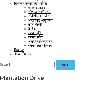
डिस्कवर एसपीएमसीआईएल
मानव संसाधन
सीएसआर की पहल
सीवीओ का कॉर्नर
आरटीआई अनुपालन
फोटो गैलरी
कैरियर
उत्पाद बुकिंग
उत्पाद बुकिंग
आपूर्तिकर्ता पंजीकरण
उपयोगकर्ता पुस्तिका
शिकायत
गोल्ड सीआरएम
Search
खोज
Plantation Drive