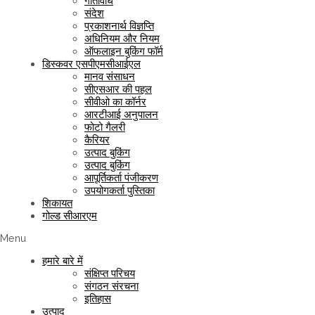
गतिविधि
संदेश
प्रकाशनार्थ विज्ञप्ति
अधिनियम और नियम
ऑफलाइन बुकिंग फॉर्म
डिस्कवर एसपीएमसीआईएल
मानव संसाधन
सीएसआर की पहल
सीवीओ का कॉर्नर
आरटीआई अनुपालन
फोटो गैलरी
कैरियर
उत्पाद बुकिंग
उत्पाद बुकिंग
आपूर्तिकर्ता पंजीकरण
उपयोगकर्ता पुस्तिका
शिकायत
गोल्ड सीआरएम
Menu
हमारे बारे में
संक्षिप्त परिचय
संगठन संरचना
इतिहास
उत्पाद