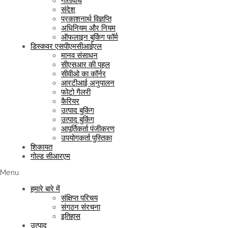
गतिविधि
संदेश
प्रकाशनार्थ विज्ञप्ति
अधिनियम और नियम
ऑफलाइन बुकिंग फॉर्म
डिस्कवर एसपीएमसीआईएल
मानव संसाधन
सीएसआर की पहल
सीवीओ का कॉर्नर
आरटीआई अनुपालन
फोटो गैलरी
कैरियर
उत्पाद बुकिंग
उत्पाद बुकिंग
आपूर्तिकर्ता पंजीकरण
उपयोगकर्ता पुस्तिका
शिकायत
गोल्ड सीआरएम
Menu
हमारे बारे में
संक्षिप्त परिचय
संगठन संरचना
इतिहास
उत्पाद