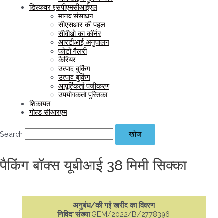
डिस्कवर एसपीएमसीआईएल
मानव संसाधन
सीएसआर की पहल
सीवीओ का कॉर्नर
आरटीआई अनुपालन
फोटो गैलरी
कैरियर
उत्पाद बुकिंग
उत्पाद बुकिंग
आपूर्तिकर्ता पंजीकरण
उपयोगकर्ता पुस्तिका
शिकायत
गोल्ड सीआरएम
Search
खोज
पैकिंग बॉक्स यूबीआई 38 मिमी सिक्का
अनुबंध/की गई खरीद का विवरण
निविदा संख्या
GEM/2022/B/2778396