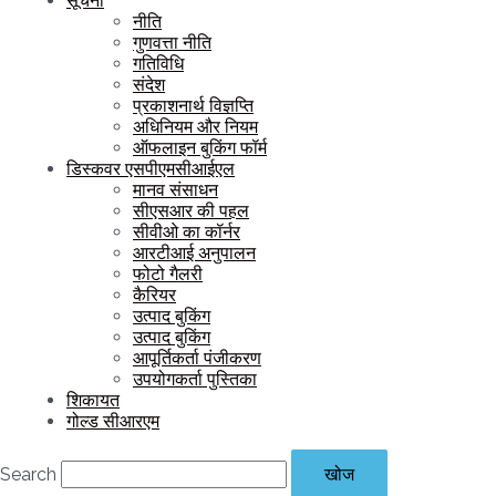
सूचना
नीति
गुणवत्ता नीति
गतिविधि
संदेश
प्रकाशनार्थ विज्ञप्ति
अधिनियम और नियम
ऑफलाइन बुकिंग फॉर्म
डिस्कवर एसपीएमसीआईएल
मानव संसाधन
सीएसआर की पहल
सीवीओ का कॉर्नर
आरटीआई अनुपालन
फोटो गैलरी
कैरियर
उत्पाद बुकिंग
उत्पाद बुकिंग
आपूर्तिकर्ता पंजीकरण
उपयोगकर्ता पुस्तिका
शिकायत
गोल्ड सीआरएम
Search
खोज