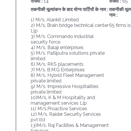
संख्या :
14
संख्या :
65
तकनीकी मूल्यांकन के बाद योग्य पार्टियों के नाम :
तकनीकी मूल्या
नाम :
1) M/s. Alankit Limited
2) M/s. Brain bridge technical center
65 firms i
Llp
3) M/s. Commando industrial
security force
4) M/s. Balaji enterprises
5) M/s. Patliputra solutions private
limited
6) M/s. RKS placements
7) M/s. B.M.G Enterprises
8) M/s. Hybrid Fleet Management
private limited
9) M/s. Impressive Hospitalities
private limited
10)M/s. K & M Hospitality and
management services Llp
11) M/s.Proactive Services
12) M/s. Raider Security Services
pvt ltd
13)M/s. Raj Facilities & Management
Services