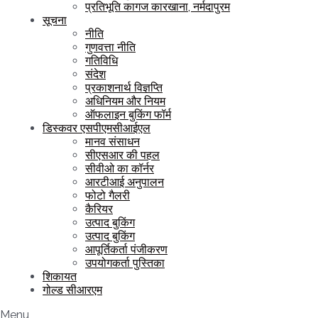
प्रतिभूति कागज कारखाना, नर्मदापुरम
सूचना
नीति
गुणवत्ता नीति
गतिविधि
संदेश
प्रकाशनार्थ विज्ञप्ति
अधिनियम और नियम
ऑफलाइन बुकिंग फॉर्म
डिस्कवर एसपीएमसीआईएल
मानव संसाधन
सीएसआर की पहल
सीवीओ का कॉर्नर
आरटीआई अनुपालन
फोटो गैलरी
कैरियर
उत्पाद बुकिंग
उत्पाद बुकिंग
आपूर्तिकर्ता पंजीकरण
उपयोगकर्ता पुस्तिका
शिकायत
गोल्ड सीआरएम
Menu