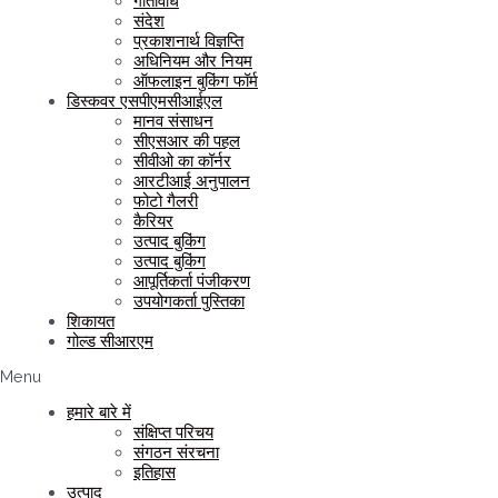
गतिविधि
संदेश
प्रकाशनार्थ विज्ञप्ति
अधिनियम और नियम
ऑफलाइन बुकिंग फॉर्म
डिस्कवर एसपीएमसीआईएल
मानव संसाधन
सीएसआर की पहल
सीवीओ का कॉर्नर
आरटीआई अनुपालन
फोटो गैलरी
कैरियर
उत्पाद बुकिंग
उत्पाद बुकिंग
आपूर्तिकर्ता पंजीकरण
उपयोगकर्ता पुस्तिका
शिकायत
गोल्ड सीआरएम
Menu
हमारे बारे में
संक्षिप्त परिचय
संगठन संरचना
इतिहास
उत्पाद