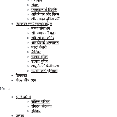
गतिविधि
संदेश
प्रकाशनार्थ विज्ञप्ति
अधिनियम और नियम
ऑफलाइन बुकिंग फॉर्म
डिस्कवर एसपीएमसीआईएल
मानव संसाधन
सीएसआर की पहल
सीवीओ का कॉर्नर
आरटीआई अनुपालन
फोटो गैलरी
कैरियर
उत्पाद बुकिंग
उत्पाद बुकिंग
आपूर्तिकर्ता पंजीकरण
उपयोगकर्ता पुस्तिका
शिकायत
गोल्ड सीआरएम
Menu
हमारे बारे में
संक्षिप्त परिचय
संगठन संरचना
इतिहास
उत्पाद