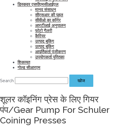
डिस्कवर एसपीएमसीआईएल
मानव संसाधन
सीएसआर की पहल
सीवीओ का कॉर्नर
आरटीआई अनुपालन
फोटो गैलरी
कैरियर
उत्पाद बुकिंग
उत्पाद बुकिंग
आपूर्तिकर्ता पंजीकरण
उपयोगकर्ता पुस्तिका
शिकायत
गोल्ड सीआरएम
Search
खोज
शूलर कॉइनिंग प्रेस के लिए गियर
पंप/Gear Pump For Schuler
Coining Presses