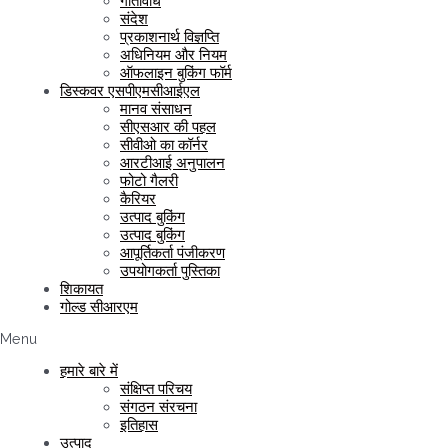
गतिविधि
संदेश
प्रकाशनार्थ विज्ञप्ति
अधिनियम और नियम
ऑफलाइन बुकिंग फॉर्म
डिस्कवर एसपीएमसीआईएल
मानव संसाधन
सीएसआर की पहल
सीवीओ का कॉर्नर
आरटीआई अनुपालन
फोटो गैलरी
कैरियर
उत्पाद बुकिंग
उत्पाद बुकिंग
आपूर्तिकर्ता पंजीकरण
उपयोगकर्ता पुस्तिका
शिकायत
गोल्ड सीआरएम
Menu
हमारे बारे में
संक्षिप्त परिचय
संगठन संरचना
इतिहास
उत्पाद