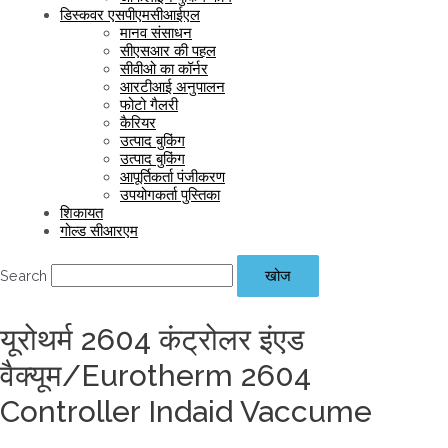
डिस्कवर एसपीएमसीआईएल
मानव संसाधन
सीएसआर की पहल
सीवीओ का कॉर्नर
आरटीआई अनुपालन
फोटो गैलरी
कैरियर
उत्पाद बुकिंग
उत्पाद बुकिंग
आपूर्तिकर्ता पंजीकरण
उपयोगकर्ता पुस्तिका
शिकायत
गोल्ड सीआरएम
Search
खोज
यूरोथर्म 2604 कंट्रोलर इंएड
वैक्यूम/Eurotherm 2604
Controller Indaid Vaccume