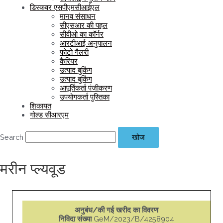
डिस्कवर एसपीएमसीआईएल
मानव संसाधन
सीएसआर की पहल
सीवीओ का कॉर्नर
आरटीआई अनुपालन
फोटो गैलरी
कैरियर
उत्पाद बुकिंग
उत्पाद बुकिंग
आपूर्तिकर्ता पंजीकरण
उपयोगकर्ता पुस्तिका
शिकायत
गोल्ड सीआरएम
Search
खोज
मरीन प्ल्यवूड
अनुबंध/की गई खरीद का विवरण
निविदा संख्या
GeM/2023/B/4258904