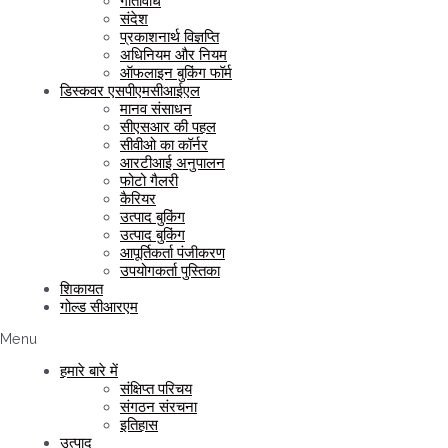
गतिविधि
संदेश
प्रकाशनार्थ विज्ञप्ति
अधिनियम और नियम
ऑफलाइन बुकिंग फॉर्म
डिस्कवर एसपीएमसीआईएल
मानव संसाधन
सीएसआर की पहल
सीवीओ का कॉर्नर
आरटीआई अनुपालन
फोटो गैलरी
कैरियर
उत्पाद बुकिंग
उत्पाद बुकिंग
आपूर्तिकर्ता पंजीकरण
उपयोगकर्ता पुस्तिका
शिकायत
गोल्ड सीआरएम
Menu
हमारे बारे में
संक्षिप्त परिचय
संगठन संरचना
इतिहास
उत्पाद